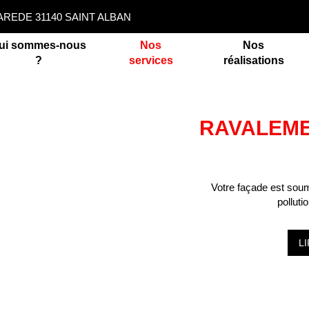
BAREDE
31140
SAINT ALBAN
ui sommes-nous
Nos
Nos
?
services
réalisations
RAVALEME
Votre façade est sou
polluti
L