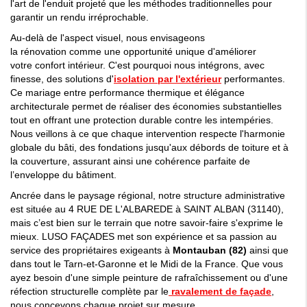
l'art de l'
enduit
projeté
que les méthodes traditionnelles pour
garantir un rendu irréprochable.
Au-delà de l'aspect visuel, nous envisageons
la
rénovation
comme une opportunité unique d'améliorer
votre
confort
intérieur. C'est pourquoi nous intégrons, avec
finesse, des
solutions
d'
isolation
par l'extérieur
performantes.
Ce mariage entre performance
thermique
et élégance
architecturale permet de réaliser des
économies
substantielles
tout en offrant une
protection
durable
contre les
intempéries
.
Nous veillons à ce que chaque intervention respecte l'harmonie
globale du bâti, des fondations jusqu'aux débords de
toiture
et à
la
couverture
, assurant ainsi une cohérence parfaite de
l’enveloppe du bâtiment.
Ancrée dans le paysage régional, notre structure administrative
est située au 4 RUE DE L'ALBAREDE
à SAINT ALBAN (31140)
,
mais c’est bien sur le terrain que notre savoir-faire s'exprime le
mieux. LUSO FAÇADES
met son
expérience
et sa passion au
service des propriétaires exigeants à
Montauban (82)
ainsi que
dans tout le
Tarn
-et-
Garonne
et le
Midi
de la
France
. Que vous
ayez besoin d'une simple
peinture
de rafraîchissement ou d'une
réfection structurelle complète par le
ravalement de façade
,
nous concevons chaque
projet
sur
mesure
.