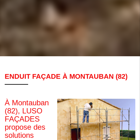
ENDUIT FAÇADE À MONTAUBAN (82)
À Montauban
(82), LUSO
FAÇADES
propose des
solutions