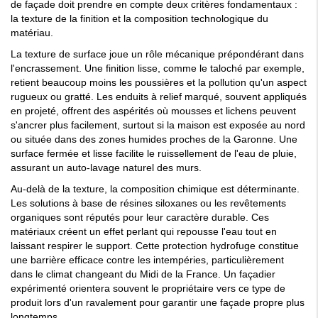
de façade
doit prendre en compte deux critères fondamentaux :
la texture de la finition et la composition technologique du
matériau.
La texture de surface joue un rôle mécanique prépondérant dans
l'encrassement. Une finition lisse, comme le taloché par exemple,
retient beaucoup moins les poussières et la pollution qu'un aspect
rugueux ou gratté. Les
enduits
à relief marqué, souvent appliqués
en
projeté
, offrent des aspérités où mousses et lichens peuvent
s'ancrer plus facilement, surtout si la
maison
est exposée au nord
ou située dans des zones humides proches de la
Garonne
. Une
surface fermée et lisse facilite le ruissellement de l'eau de pluie,
assurant un auto-lavage naturel des
murs
.
Au-delà de la texture, la composition chimique est déterminante.
Les
solutions
à base de résines siloxanes ou les revêtements
organiques sont réputés pour leur caractère
durable
. Ces
matériaux créent un effet perlant qui repousse l'eau tout en
laissant respirer le support. Cette
protection
hydrofuge constitue
une barrière efficace contre les
intempéries
, particulièrement
dans le climat changeant du
Midi
de la
France
. Un
façadier
expérimenté orientera souvent le propriétaire vers ce
type
de
produit lors d'un
ravalement
pour garantir une
façade
propre plus
longtemps.